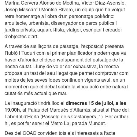
Marina Cervera Alonso de Medina, Víctor Díaz-Asensio,
Josep Mascaró i Montse Rivero, un equip que ha volgut
retre homenatge a l'obra d'un personatge polièdric:
arquitecte, urbanista, dissenyador de parcs públics i
jardins privats, aquarel·lista, viatger, escriptor i creador
d'objectes d'art.
A través de sis lliçons de paisatge, l'exposició presenta
Rubió i Tudurí com el primer planificador modern que va
haver d'afrontar el desenvolupament del paisatge de la
nostra ciutat. Lluny de voler ser exhaustiva, la mostra
proposa un tast del seu llegat que permet comprovar com
moltes de les seves idees continuen vigents avui, en un
moment en què el debat sobre la vinculació entre natura i
ciutat és més actual que mai.
La inauguració tindrà lloc el
dimecres 15 de juliol, a les
19.00h
, al Palau del Marquès d'Alfarràs, situat al Parc del
Laberint d'Horta (Passeig dels Castanyers, 1). Per arribar-
hi, es pot fer servir el Metro L3, parada Mundet.
Des del COAC conviden tots els interessats a l'acte