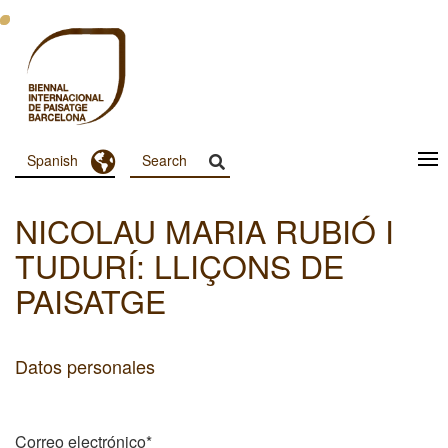
Pasar
al
contenido
principal
Toggle Dropdown
Spanish
Menu
Principal
NICOLAU MARIA RUBIÓ I
Dashboard
TUDURÍ: LLIÇONS DE
PAISATGE
Datos personales
Correo electrónico*