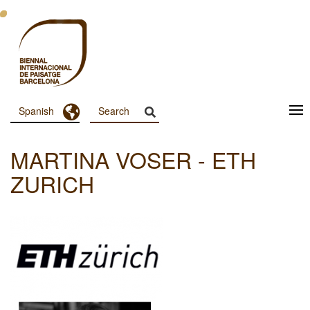
Pasar
al
contenido
principal
Toggle Dropdown
Spanish
Menu
Principal
MARTINA VOSER - ETH
Dashboard
ZURICH