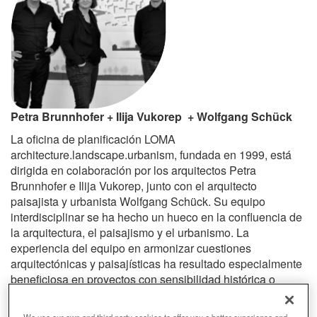
Petra Brunnhofer + Ilija Vukorep + Wolfgang Schück
La oficina de planificación LOMA
architecture.landscape.urbanism, fundada en 1999, está
dirigida en colaboración por los arquitectos Petra
Brunnhofer e Ilija Vukorep, junto con el arquitecto
paisajista y urbanista Wolfgang Schück. Su equipo
interdisciplinar se ha hecho un hueco en la confluencia de
la arquitectura, el paisajismo y el urbanismo. La
experiencia del equipo en armonizar cuestiones
arquitectónicas y paisajísticas ha resultado especialmente
beneficiosa en proyectos con sensibilidad histórica o
situados en un entorno artísticoarquitectónico.
Recientemente, se han centrado en explorar metodologías
We use our own and third party cookies to offer you a better experience and