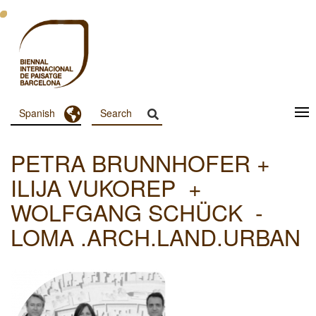
Pasar
al
contenido
principal
Toggle Dropdown
Spanish
Menu
Principal
PETRA BRUNNHOFER +
Dashboard
ILIJA VUKOREP +
WOLFGANG SCHÜCK -
LOMA .ARCH.LAND.URBAN