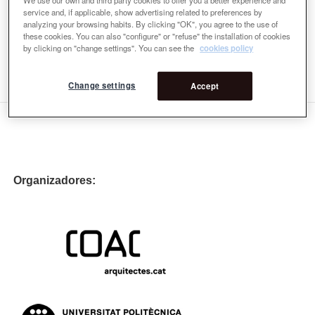
de diseño digital e implementar el “diseño paramétrico” en
service and, if applicable, show advertising related to preferences by
su trabajo diario.
analyzing your browsing habits. By clicking "OK", you agree to the use of
these cookies. You can also "configure" or "refuse" the installation of cookies
by clicking on "change settings". You can see the
cookies policy
Email
contact@loma-online.de
Change settings
Accept
Organizadores: