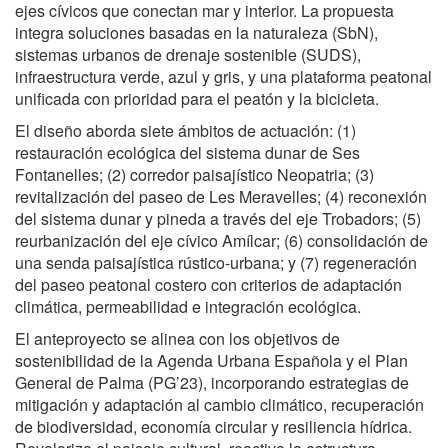
ejes cívicos que conectan mar y interior. La propuesta
integra soluciones basadas en la naturaleza (SbN),
sistemas urbanos de drenaje sostenible (SUDS),
infraestructura verde, azul y gris, y una plataforma peatonal
unificada con prioridad para el peatón y la bicicleta.
El diseño aborda siete ámbitos de actuación: (1)
restauración ecológica del sistema dunar de Ses
Fontanelles; (2) corredor paisajístico Neopatria; (3)
revitalización del paseo de Les Meravelles; (4) reconexión
del sistema dunar y pineda a través del eje Trobadors; (5)
reurbanización del eje cívico Amílcar; (6) consolidación de
una senda paisajística rústico-urbana; y (7) regeneración
del paseo peatonal costero con criterios de adaptación
climática, permeabilidad e integración ecológica.
El anteproyecto se alinea con los objetivos de
sostenibilidad de la Agenda Urbana Española y el Plan
General de Palma (PG’23), incorporando estrategias de
mitigación y adaptación al cambio climático, recuperación
de biodiversidad, economía circular y resiliencia hídrica.