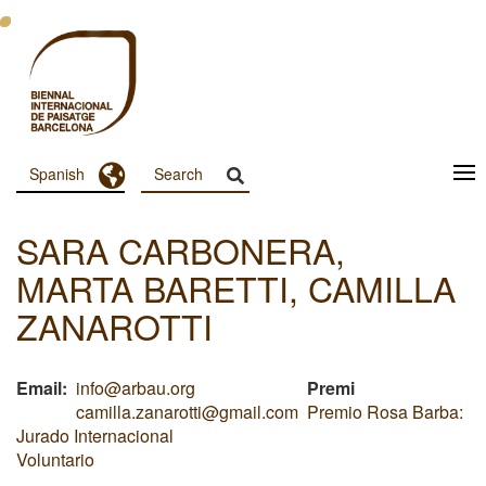
Pasar
al
contenido
principal
Toggle Dropdown
Spanish
Menu
Principal
SARA CARBONERA,
Dashboard
MARTA BARETTI, CAMILLA
ZANAROTTI
Email
info@arbau.org
Premi
camilla.zanarotti@gmail.com
Premio Rosa Barba:
Jurado Internacional
Voluntario