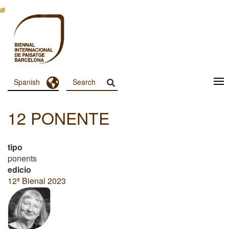
Pasar
al
contenido
principal
Toggle Dropdown
Spanish
Menu
Principal
12 PONENTE
Dashboard
tipo
ponents
edicio
12ª Bienal 2023