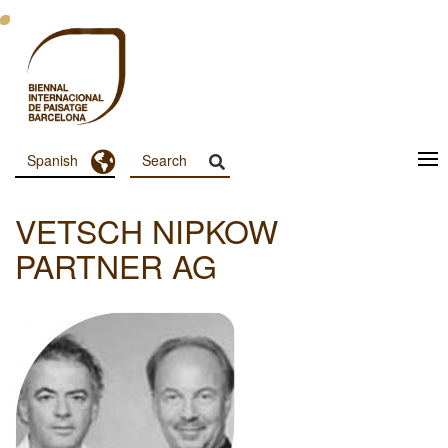
Pasar
al
contenido
principal
Toggle Dropdown
Spanish
Menu
Principal
VETSCH NIPKOW
Dashboard
PARTNER AG