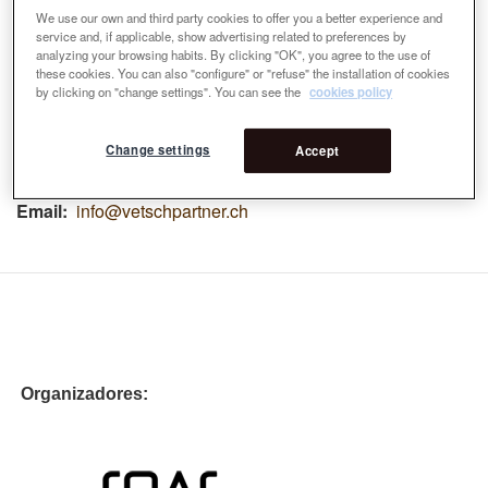
Schweizer Landschaftsarchitekten und
We use our own and third party cookies to offer you a better experience and
Landschaftsarchitektinnen / Société suisse des ingénieurs
service and, if applicable, show advertising related to preferences by
et architectes (BSLA SIA) de Zurich.
Paisajismo en la
analyzing your browsing habits. By clicking "OK", you agree to the use of
these cookies. You can also "configure" or "refuse" the installation of cookies
Escuela Técnica Superior de Rapperswil, licenciado en
by clicking on "change settings". You can see the
cookies policy
1984. 1995-1996 Colaborador externo y asociado en
Walter Vetsch Landscape architects BSLA. Desde 1996
son socios de Vetsch Nipkow Partner AG, Landscape
Change settings
Accept
architects BSLA SIA (Zurich).
Email
info@vetschpartner.ch
Organizadores: