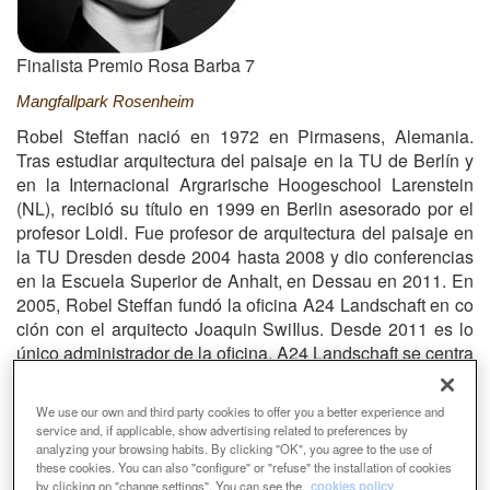
Finalista Premio Rosa Barba 7
Mangfallpark Rosenheim
Robel Steffan nació en 1972 en Pirmasens, Alemania.
Tras estudiar arquitectura del paisaje en la TU de Berlín y
en la Internacional Argrarische Hoogeschool Larenstein
(NL), recibió su título en 1999 en Berlin asesorado por el
profesor Loidl. Fue profesor de arquitectura del paisaje en
la TU Dresden desde 2004 hasta 2008 y dio conferencias
en la Escuela Superior de Anhalt, en Dessau en 2011. En
2005, Robel Steffan fundó la oficina A24 Landschaft en co
ción con el arquitecto Joaquin SwiIlus. Desde 2011 es lo
único administrador de la oficina. A24 Landschaft se centra
en proyectos de arquitectura del paisaje nacionales e
internacionales dentro de entornos urbanos. Es miembro
We use our own and third party cookies to offer you a better experience and
de muchos jurados y mesas de asesoramiento de diseño.
service and, if applicable, show advertising related to preferences by
Además de otros numerosos premios, A24 Landschaft fue
analyzing your browsing habits. By clicking "OK", you agree to the use of
these cookies. You can also "configure" or "refuse" the installation of cookies
reconocido en el premio de Arquitectura del Paisaje de
by clicking on "change settings". You can see the
cookies policy