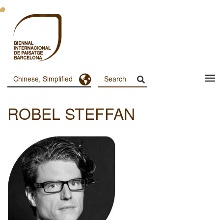
跳
转
到
主
要
内
容
Toggle Dropdown
Chinese, Simplified
Menu
Principal
ROBEL STEFFAN
Dashboard