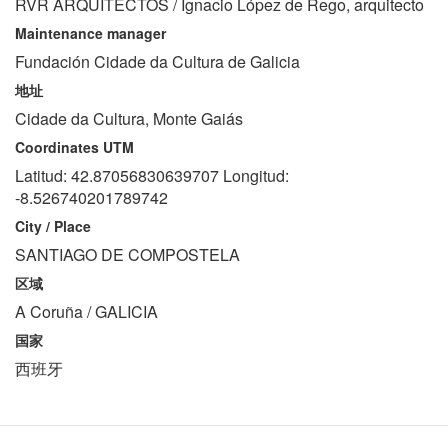
RVR ARQUITECTOS / Ignacio López de Rego, arquitecto
Maintenance manager
Fundación Cidade da Cultura de Galicia
地址
Cidade da Cultura, Monte Gaiás
Coordinates UTM
Latitud: 42.87056830639707 Longitud:
-8.526740201789742
City / Place
SANTIAGO DE COMPOSTELA
区域
A Coruña / GALICIA
国家
西班牙