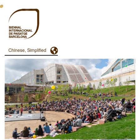
跳
转
到
主
要
内
容
Toggle Dropdown
Chinese, Simplified
Menu
Principal
Dashboard