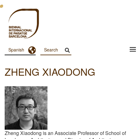
Pasar
al
contenido
principal
Toggle Dropdown
Spanish
Menu
Principal
ZHENG XIAODONG
Dashboard
Zheng Xiaodong is an Associate Professor of School of