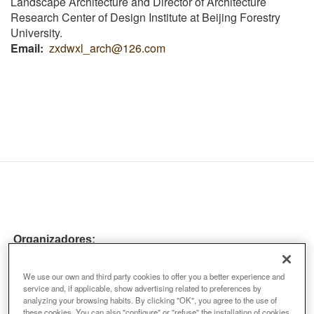
Landscape Architecture and Director of Architecture
Research Center of Design Institute at Beijing Forestry
University.
Email
zxdwxl_arch@126.com
Organizadores:
We use our own and third party cookies to offer you a better experience and
service and, if applicable, show advertising related to preferences by
analyzing your browsing habits. By clicking "OK", you agree to the use of
these cookies. You can also "configure" or "refuse" the installation of cookies