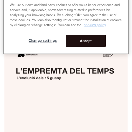
We use our own and third party cookies to offer you a better experience and
service and, if applicable, show advertising related to preferences by
analyzing your browsing habits. By clicking "OK", you agree to the use of
these cookies. You can also "configure" or "refuse" the installation of cookies
by clicking on "change settings". You can see the
cookies policy
Change settings
Accept