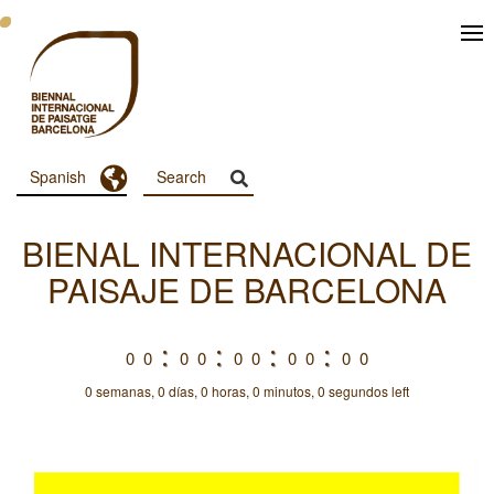
Pasar
al
contenido
principal
Toggle Dropdown
Spanish
Menu
Principal
BIENAL INTERNACIONAL DE
Dashboard
PAISAJE DE BARCELONA
0
0
0
0
0
0
0
0
0
0
0 semanas, 0 días, 0 horas, 0 minutos, 0 segundos left