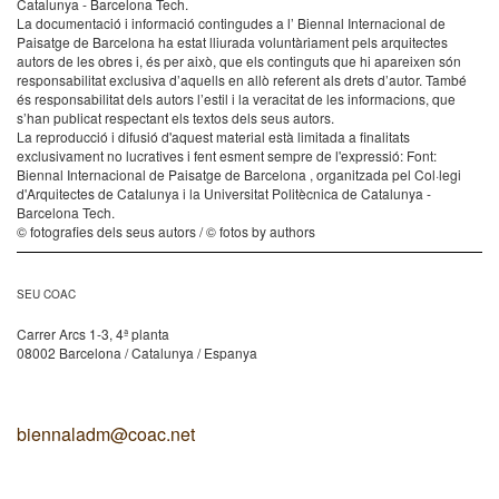
Catalunya - Barcelona Tech.
La documentació i informació contingudes a l’ Biennal Internacional de
Paisatge de Barcelona ha estat lliurada voluntàriament pels arquitectes
autors de les obres i, és per això, que els continguts que hi apareixen són
responsabilitat exclusiva d’aquells en allò referent als drets d’autor. També
és responsabilitat dels autors l’estil i la veracitat de les informacions, que
s’han publicat respectant els textos dels seus autors.
La reproducció i difusió d'aquest material està limitada a finalitats
exclusivament no lucratives i fent esment sempre de l'expressió: Font:
Biennal Internacional de Paisatge de Barcelona , organitzada pel Col·legi
d'Arquitectes de Catalunya i la Universitat Politècnica de Catalunya -
Barcelona Tech.
© fotografies dels seus autors / © fotos by authors
SEU COAC
Carrer Arcs 1-3, 4ª planta
08002 Barcelona / Catalunya / Espanya
biennaladm@coac.net