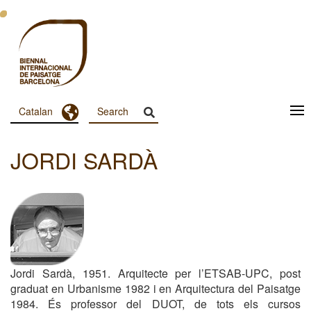
Vés
al
contingut
Toggle Dropdown
Catalan
Menu
Principal
JORDI SARDÀ
Dashboard
Jordi Sardà, 1951. Arquitecte per l’ETSAB-UPC, post
graduat en Urbanisme 1982 i en Arquitectura del Paisatge
1984. És professor del DUOT, de tots els cursos