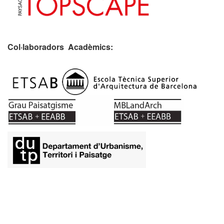
Col·laboradors Acadèmics:
​