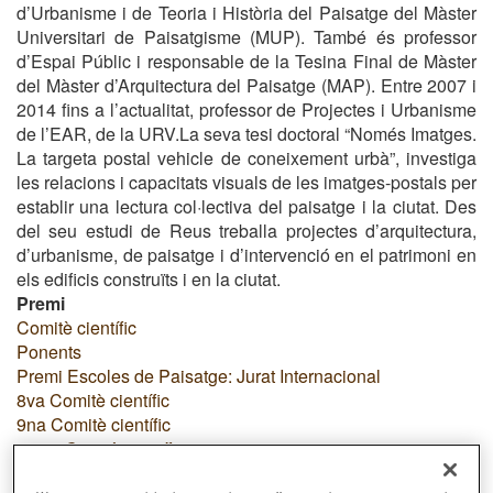
d’Urbanisme i de Teoria i Història del Paisatge del Màster
Universitari de Paisatgisme (MUP). També és professor
d’Espai Públic i responsable de la Tesina Final de Màster
del Màster d’Arquitectura del Paisatge (MAP). Entre 2007 i
2014 fins a l’actualitat, professor de Projectes i Urbanisme
de l’EAR, de la URV.
La seva tesi doctoral “Només Imatges.
La targeta postal vehicle de coneixement urbà”, investiga
les relacions i capacitats visuals de les imatges-postals per
establir una lectura col·lectiva del paisatge i la ciutat. Des
del seu estudi de Reus treballa projectes d’arquitectura,
d’urbanisme, de paisatge i d’intervenció en el patrimoni en
els edificis construïts i en la ciutat.
Premi
Comitè científic
Ponents
Premi Escoles de Paisatge: Jurat Internacional
8va Comitè científic
9na Comitè científic
10ma Comitè científic
10ma Premi Escoles de Paisatge: Jurat Internacional