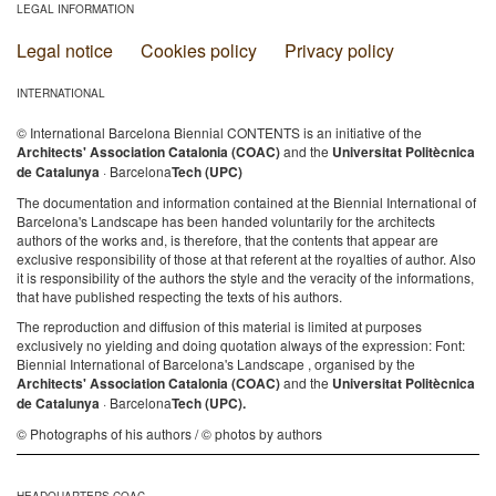
LEGAL INFORMATION
Legal notice
Cookies policy
Privacy policy
INTERNATIONAL
© International Barcelona Biennial CONTENTS is an initiative of the
Architects' Association Catalonia (COAC)
and the
Universitat Politècnica
de Catalunya
· Barcelona
Tech (UPC)
The documentation and information contained at the Biennial International of
Barcelona's Landscape has been handed voluntarily for the architects
authors of the works and, is therefore, that the contents that appear are
exclusive responsibility of those at that referent at the royalties of author. Also
it is responsibility of the authors the style and the veracity of the informations,
that have published respecting the texts of his authors.
The reproduction and diffusion of this material is limited at purposes
exclusively no yielding and doing quotation always of the expression: Font:
Biennial International of Barcelona's Landscape , organised by the
Architects' Association Catalonia (COAC)
and the
Universitat Politècnica
de Catalunya
· Barcelona
Tech (UPC).
© Photographs of his authors / © photos by authors
HEADQUARTERS COAC