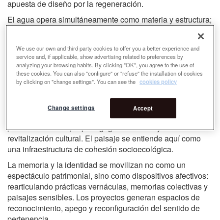
apuesta de diseño por la regeneración.
El agua opera simultáneamente como materia y estructura;
Su flujo, retroceso e intermitencia definen lógicas
espaciales, temporalidades y estrategias de diseño
We use our own and third party cookies to offer you a better experience and
adaptativo. Estos paisajes no se abordan como entidades
service and, if applicable, show advertising related to preferences by
estáticas a conservar, sino como sistemas dinámicos
analyzing your browsing habits. By clicking "OK", you agree to the use of
moldeados por su geografía, fluctuaciones hidrológicas,
these cookies. You can also "configure" or "refuse" the installation of cookies
by clicking on "change settings". You can see the
cookies policy
presiones antropogénicas y variabilidad climática. Lejos
de reproducir dicotomías entre conservación y acceso, los
proyectos proponen regímenes de ocupación híbridos,
Change settings
Accept
donde la rehabilitación ecológica convive con el uso
público recreativo, la pedagogía ambiental y la
revitalización cultural. El paisaje se entiende aquí como
una infraestructura de cohesión socioecológica.
La memoria y la identidad se movilizan no como un
espectáculo patrimonial, sino como dispositivos afectivos:
rearticulando prácticas vernáculas, memorias colectivas y
paisajes sensibles. Los proyectos generan espacios de
reconocimiento, apego y reconfiguración del sentido de
pertenencia.