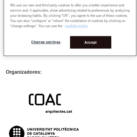
Premi
We use our own and third party cookies to offer you a better experience and
Equipo internacional biennal
service and, if applicable, show advertising related to preferences by analyzing
Premio Escuelas de Paisaje: Jurado Internacional
your browsing habits. By clicking "OK", you agree to the use of these cookies.
Premio Rosa Barba: Jurado Internacional
You can also "configure" or "refuse" the installation of cookies by clicking on
"change settings". You can see the
cookies policy
Change settings
Accept
Organizadores: