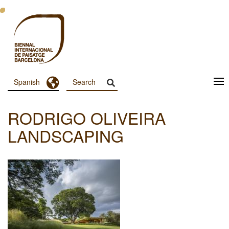
Pasar
al
contenido
principal
Toggle Dropdown
Spanish
Menu
Principal
RODRIGO OLIVEIRA
Dashboard
LANDSCAPING