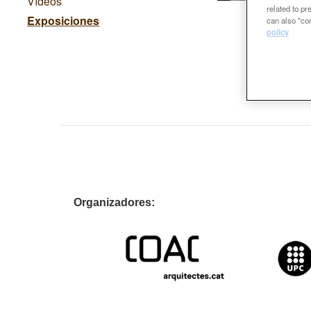
Vídeos
related to p
Exposiciones
can also "con
policy
Organizador