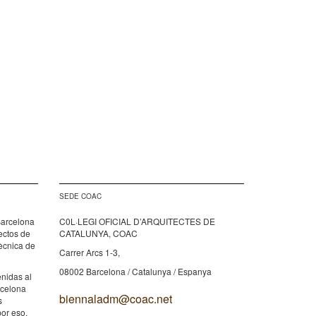
SEDE COAC
Barcelona
C0L·LEGI OFICIAL D’ARQUITECTES DE
tectos de
CATALUNYA, COAC
tècnica de
Carrer Arcs 1-3,
08002 Barcelona / Catalunya / Espanya
nidas al
rcelona
biennaladm@coac.net
s
por eso,