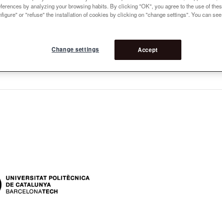
references by analyzing your browsing habits. By clicking "OK", you agree to the use of the
figure" or "refuse" the installation of cookies by clicking on "change settings". You can se
Change settings
Accept
es: