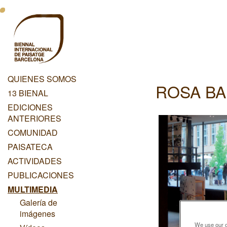
Pasar
Menu
al
contenido
Principal
principal
Dashboard
QUIENES SOMOS
ROSA BA
Menu
13 BIENAL
Principal
EDICIONES
ANTERIORES
COMUNIDAD
PAISATECA
ACTIVIDADES
PUBLICACIONES
MULTIMEDIA
Galería de
imágenes
We use our ow