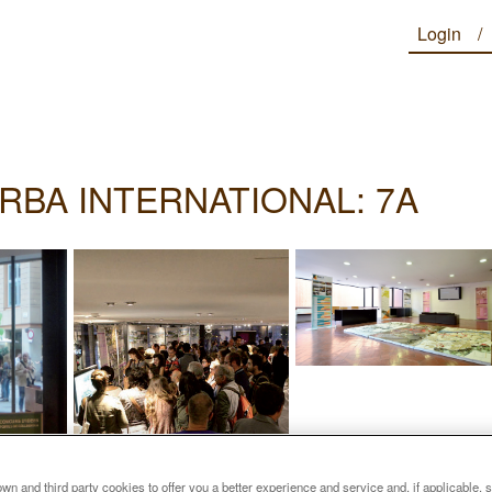
Login
RBA INTERNATIONAL: 7A
n and third party cookies to offer you a better experience and service and, if applicable, 