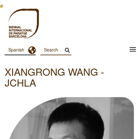
Pasar
al
contenido
principal
Toggle Dropdown
Spanish
Menu
Principal
XIANGRONG WANG -
Dashboard
JCHLA