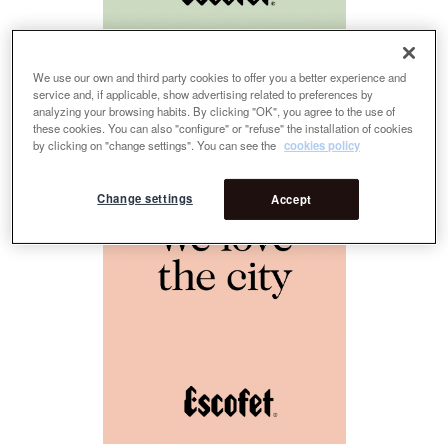
ESCOFET_2021_GREEN-CITY.pdf
24.59 MB
We use our own and third party cookies to offer you a better experience and
service and, if applicable, show advertising related to preferences by
analyzing your browsing habits. By clicking "OK", you agree to the use of
these cookies. You can also "configure" or "refuse" the installation of cookies
by clicking on "change settings". You can see the
cookies policy
Change settings
Accept