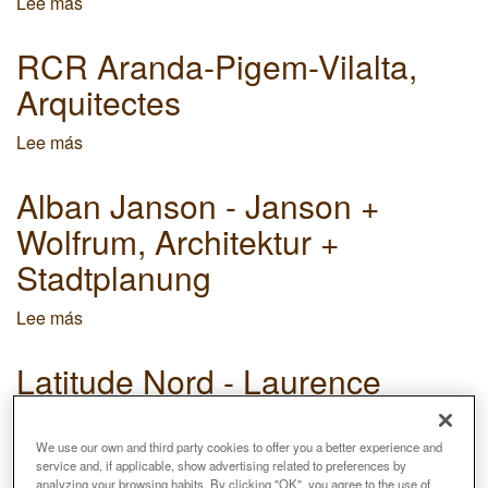
Lee más
sobre
David
Verport
RCR Aranda-Pigem-Vilalta,
-
Arquitectes
Paysages
Lee más
sobre
RCR
Aranda-
Alban Janson - Janson +
Pigem-
Wolfrum, Architektur +
Vilalta,
Arquitectes
Stadtplanung
Lee más
sobre
Alban
Janson
Latitude Nord - Laurence
-
Vacherot
Janson
+
We use our own and third party cookies to offer you a better experience and
Lee más
sobre
Wolfrum,
service and, if applicable, show advertising related to preferences by
Latitude
Architektur
analyzing your browsing habits. By clicking "OK", you agree to the use of