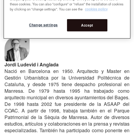
Nord
these cookies. You can also "configure" or "refuse" the installation of cookies
Bart Brands -
+
by clicking on "change settings". You can see the
cookies policy
-
Stadtplanung
Landschapsarchitecten
Laurence
Vacherot
Change settings
Accept
Lee más
sobre
Bart
Brands
-
Landschapsarchitecten
Jordi Ludevid i Anglada
Nació en Barcelona en 1950. Arquitecto y Master en
Gestión Urbanística por la Universidad Politécnica de
Cataluña, y desde 1975 tiene despacho profesional en
Manresa. De 1979 hasta 1995 ha trabajado como
arquitecto municipal en diversos ayuntamientos del Bages.
De 1998 hasta 2002 fue presidente de la ASAAP del
COAC. A partir de 1998, trabaja también en el Parque
Patrimonial de la Sèquia de Manresa. Autor de diversos
estudios, artículos y colaboraciones en la prensa y revistas
especializadas. También ha participado como ponente en