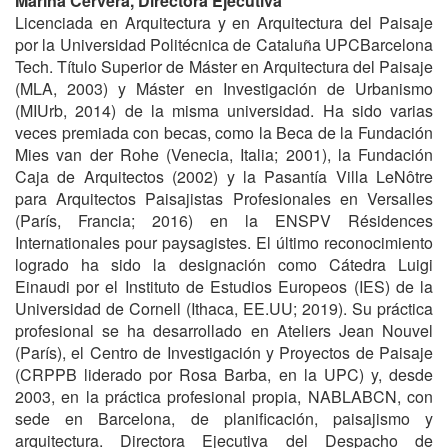
Marina Cervera, Directora Ejecutiva
Licenciada en Arquitectura y en Arquitectura del Paisaje
por la Universidad Politécnica de Cataluña UPCBarcelona
Tech. Título Superior de Máster en Arquitectura del Paisaje
(MLA, 2003) y Máster en Investigación de Urbanismo
(MIUrb, 2014) de la misma universidad. Ha sido varias
veces premiada con becas, como la Beca de la Fundación
Mies van der Rohe (Venecia, Italia; 2001), la Fundación
Caja de Arquitectos (2002) y la Pasantía Villa LeNôtre
para Arquitectos Paisajistas Profesionales en Versalles
(París, Francia; 2016) en la ENSPV Résidences
Internationales pour paysagistes. El último reconocimiento
logrado ha sido la designación como Cátedra Luigi
Einaudi por el Instituto de Estudios Europeos (IES) de la
Universidad de Cornell (Ithaca, EE.UU; 2019). Su práctica
profesional se ha desarrollado en Ateliers Jean Nouvel
(París), el Centro de Investigación y Proyectos de Paisaje
(CRPPB liderado por Rosa Barba, en la UPC) y, desde
2003, en la práctica profesional propia, NABLABCN, con
sede en Barcelona, de planificación, paisajismo y
arquitectura. Directora Ejecutiva del Despacho de