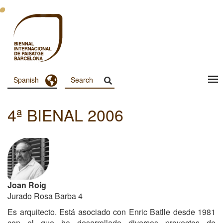
Pasar
al
contenido
principal
Toggle Dropdown
Spanish
Menu
Principal
4ª BIENAL 2006
Dashboard
Joan Roig
Jurado Rosa Barba 4
Es arquitecto. Está asociado con Enric Batlle desde 1981
con el que ha desarrollado diversos proyectos de