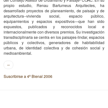
del Consejo Asesor de Urbanismo y Paisaje- COAC. En su
propio estudio, Renau Bartumeus Arquitectes, ha
desarrollado proyectos de planeamiento, de paisaje y de
arquitectura--vivienda social, espacio público,
equipamientos y espacios expositivos—que han sido
expuestos, publicados y reconocidos local e
internacionalmente con diversos premios. Su investigación
transdisciplinaria se centra en los paisajes-lindar, espacios
públicos y colectivos, generadores de habitabilidad
urbana, de identidad colectiva y de cohesión social y
medioambiental.
Paginación
Página
‹‹
anterior
Suscribirse a 4ª Bienal 2006