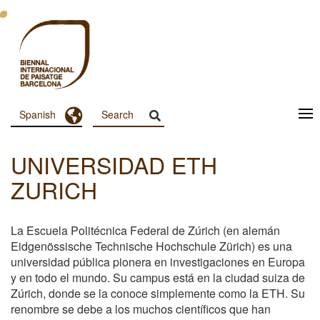
Pasar
al
contenido
principal
Toggle Dropdown
Spanish
Menu
Principal
UNIVERSIDAD ETH
Dashboard
ZURICH
La Escuela Politécnica Federal de Zúrich (en alemán
Eidgenössische Technische Hochschule Zürich) es una
universidad pública pionera en investigaciones en Europa
y en todo el mundo. Su campus está en la ciudad suiza de
Zúrich, donde se la conoce simplemente como la ETH. Su
renombre se debe a los muchos científicos que han